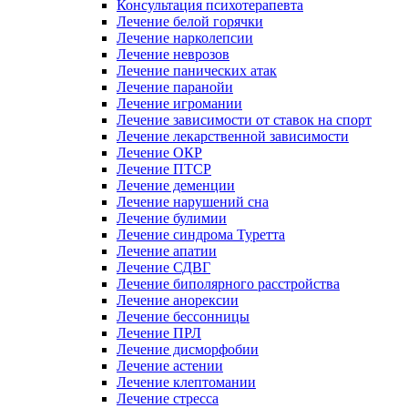
Консультация психотерапевта
Лечение белой горячки
Лечение нарколепсии
Лечение неврозов
Лечение панических атак
Лечение паранойи
Лечение игромании
Лечение зависимости от ставок на спорт
Лечение лекарственной зависимости
Лечение ОКР
Лечение ПТСР
Лечение деменции
Лечение нарушений сна
Лечение булимии
Лечение синдрома Туретта
Лечение апатии
Лечение СДВГ
Лечение биполярного расстройства
Лечение анорексии
Лечение бессонницы
Лечение ПРЛ
Лечение дисморфобии
Лечение астении
Лечение клептомании
Лечение стресса