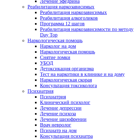
Лечение эфедрина
Реабилитация наркозависимых
Реабилитация наркозависимых
Реабилитация алкоголиков
Программа 12 шагов
Реабилитация наркозависимости по методу
Day Top
Наркологическая помощь
Нарколог на дом
Наркологическая помощь
Снятие ломки
УБОД
Детоксикация организма
Тест на наркотики в клинике и на дому
Наркологическая скорая
Консультация токсиколога
Психиатрия
Психиатрия
Клинический психолог
Лечение депрессии
Лечение психоза
Лечение шизофрении
Врач невролог
Психиатр на дом
Консультация психиатра