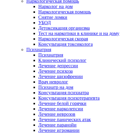
Наркологическая помощь
Нарколог на дом
Наркологическая помощь
Снятие ломки
УБОД
Детоксикация организма
Тест на наркотики в клинике и на дому
Наркологическая скорая
Консультация токсиколога
Психиатрия
Психиатрия
Клинический психолог
Лечение депрессии
Лечение психоза
Лечение шизофрении
Врач невролог
Психиатр на дом
Консультация психиатра
Консультация психотерапевта
Лечение белой горячки
Лечение нарколепсии
Лечение неврозов
Лечение панических атак
Лечение паранойи
Лечение игромании