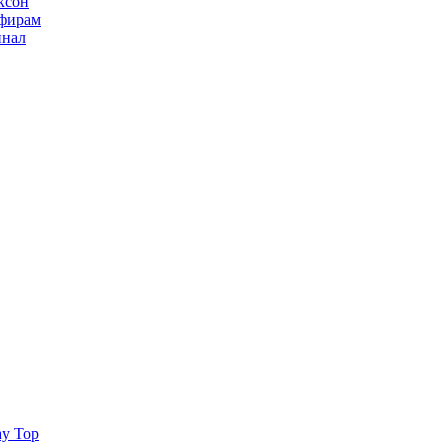
ксон
ьфирам
инал
ay Top