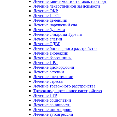
Лечение зависимости от ставок на спорт
Лечение лекарственной зависимости
Лечение ОКР
Лечение ПТСР
Лечение деменции
Лечение нарушений сна
Лечение булимии
Лечение синдрома Туретта
Лечение апатии
Лечение СДВГ
Лечение биполярного расстройства
Лечение анорексии
Лечение бессонницы
Лечение ПРЛ
Лечение дисморфобии
Лечение астении
Лечение клептомании
Лечение стресса
Лечение тревожного расстройства
Тревожно-депрессивное расстройство
Лечение ГТР
Лечение социопатии
Лечение сонливости
Лечение ипохондрии
Лечение аутоагрессии