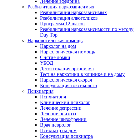
Лечение эфедрина
Реабилитация наркозависимых
Реабилитация наркозависимых
Реабилитация алкоголиков
Программа 12 шагов
Реабилитация наркозависимости по методу
Day Top
Наркологическая помощь
Нарколог на дом
Наркологическая помощь
Снятие ломки
УБОД
Детоксикация организма
Тест на наркотики в клинике и на дому
Наркологическая скорая
Консультация токсиколога
Психиатрия
Психиатрия
Клинический психолог
Лечение депрессии
Лечение психоза
Лечение шизофрении
Врач невролог
Психиатр на дом
Консультация психиатра