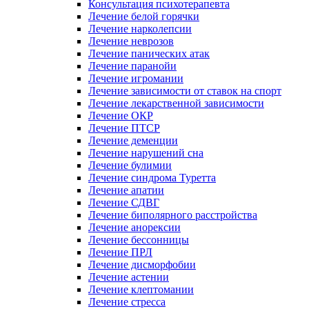
Консультация психотерапевта
Лечение белой горячки
Лечение нарколепсии
Лечение неврозов
Лечение панических атак
Лечение паранойи
Лечение игромании
Лечение зависимости от ставок на спорт
Лечение лекарственной зависимости
Лечение ОКР
Лечение ПТСР
Лечение деменции
Лечение нарушений сна
Лечение булимии
Лечение синдрома Туретта
Лечение апатии
Лечение СДВГ
Лечение биполярного расстройства
Лечение анорексии
Лечение бессонницы
Лечение ПРЛ
Лечение дисморфобии
Лечение астении
Лечение клептомании
Лечение стресса