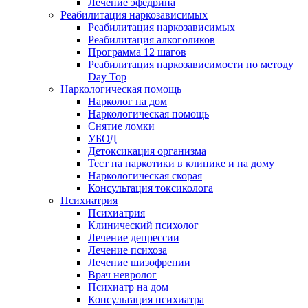
Лечение эфедрина
Реабилитация наркозависимых
Реабилитация наркозависимых
Реабилитация алкоголиков
Программа 12 шагов
Реабилитация наркозависимости по методу
Day Top
Наркологическая помощь
Нарколог на дом
Наркологическая помощь
Снятие ломки
УБОД
Детоксикация организма
Тест на наркотики в клинике и на дому
Наркологическая скорая
Консультация токсиколога
Психиатрия
Психиатрия
Клинический психолог
Лечение депрессии
Лечение психоза
Лечение шизофрении
Врач невролог
Психиатр на дом
Консультация психиатра