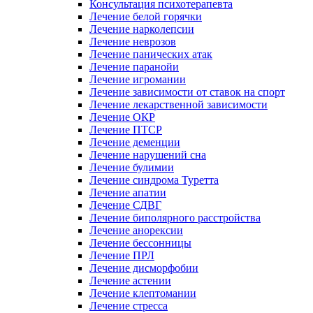
Консультация психотерапевта
Лечение белой горячки
Лечение нарколепсии
Лечение неврозов
Лечение панических атак
Лечение паранойи
Лечение игромании
Лечение зависимости от ставок на спорт
Лечение лекарственной зависимости
Лечение ОКР
Лечение ПТСР
Лечение деменции
Лечение нарушений сна
Лечение булимии
Лечение синдрома Туретта
Лечение апатии
Лечение СДВГ
Лечение биполярного расстройства
Лечение анорексии
Лечение бессонницы
Лечение ПРЛ
Лечение дисморфобии
Лечение астении
Лечение клептомании
Лечение стресса