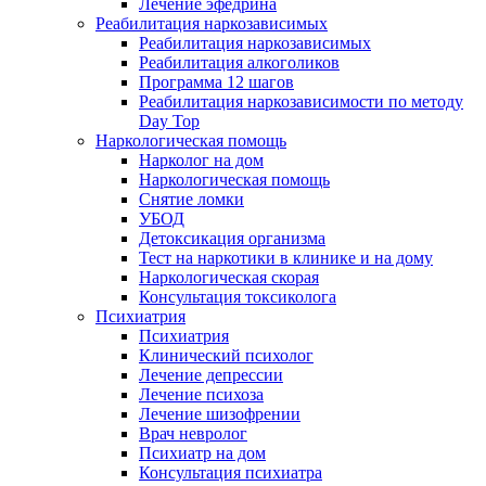
Лечение эфедрина
Реабилитация наркозависимых
Реабилитация наркозависимых
Реабилитация алкоголиков
Программа 12 шагов
Реабилитация наркозависимости по методу
Day Top
Наркологическая помощь
Нарколог на дом
Наркологическая помощь
Снятие ломки
УБОД
Детоксикация организма
Тест на наркотики в клинике и на дому
Наркологическая скорая
Консультация токсиколога
Психиатрия
Психиатрия
Клинический психолог
Лечение депрессии
Лечение психоза
Лечение шизофрении
Врач невролог
Психиатр на дом
Консультация психиатра