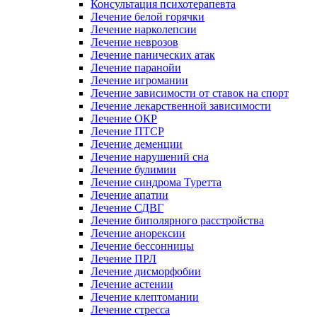
Консультация психотерапевта
Лечение белой горячки
Лечение нарколепсии
Лечение неврозов
Лечение панических атак
Лечение паранойи
Лечение игромании
Лечение зависимости от ставок на спорт
Лечение лекарственной зависимости
Лечение ОКР
Лечение ПТСР
Лечение деменции
Лечение нарушений сна
Лечение булимии
Лечение синдрома Туретта
Лечение апатии
Лечение СДВГ
Лечение биполярного расстройства
Лечение анорексии
Лечение бессонницы
Лечение ПРЛ
Лечение дисморфобии
Лечение астении
Лечение клептомании
Лечение стресса