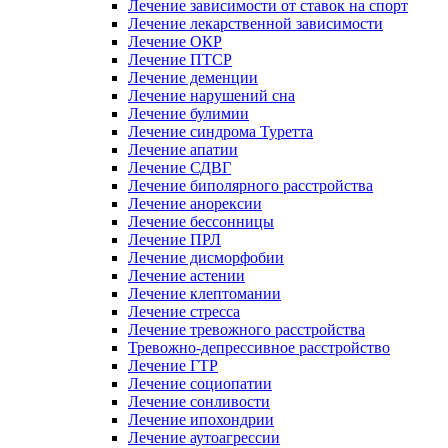
Лечение зависимости от ставок на спорт
Лечение лекарственной зависимости
Лечение ОКР
Лечение ПТСР
Лечение деменции
Лечение нарушений сна
Лечение булимии
Лечение синдрома Туретта
Лечение апатии
Лечение СДВГ
Лечение биполярного расстройства
Лечение анорексии
Лечение бессонницы
Лечение ПРЛ
Лечение дисморфобии
Лечение астении
Лечение клептомании
Лечение стресса
Лечение тревожного расстройства
Тревожно-депрессивное расстройство
Лечение ГТР
Лечение социопатии
Лечение сонливости
Лечение ипохондрии
Лечение аутоагрессии