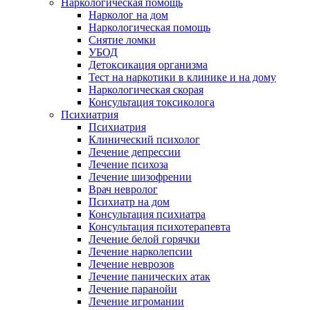
Наркологическая помощь
Нарколог на дом
Наркологическая помощь
Снятие ломки
УБОД
Детоксикация организма
Тест на наркотики в клинике и на дому
Наркологическая скорая
Консультация токсиколога
Психиатрия
Психиатрия
Клинический психолог
Лечение депрессии
Лечение психоза
Лечение шизофрении
Врач невролог
Психиатр на дом
Консультация психиатра
Консультация психотерапевта
Лечение белой горячки
Лечение нарколепсии
Лечение неврозов
Лечение панических атак
Лечение паранойи
Лечение игромании