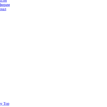
ксон
ьфирам
инал
ay Top