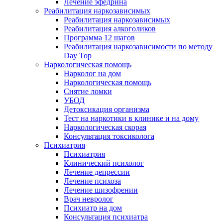
Лечение эфедрина
Реабилитация наркозависимых
Реабилитация наркозависимых
Реабилитация алкоголиков
Программа 12 шагов
Реабилитация наркозависимости по методу
Day Top
Наркологическая помощь
Нарколог на дом
Наркологическая помощь
Снятие ломки
УБОД
Детоксикация организма
Тест на наркотики в клинике и на дому
Наркологическая скорая
Консультация токсиколога
Психиатрия
Психиатрия
Клинический психолог
Лечение депрессии
Лечение психоза
Лечение шизофрении
Врач невролог
Психиатр на дом
Консультация психиатра