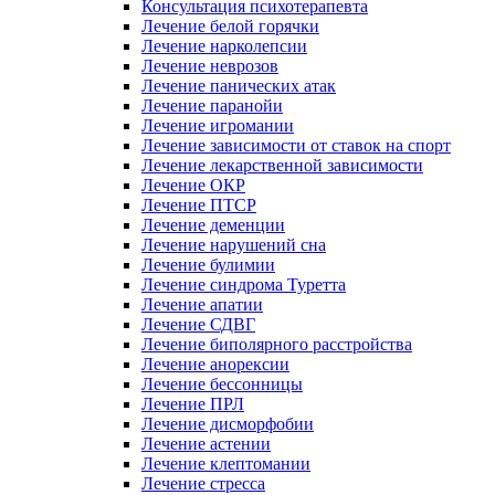
Консультация психотерапевта
Лечение белой горячки
Лечение нарколепсии
Лечение неврозов
Лечение панических атак
Лечение паранойи
Лечение игромании
Лечение зависимости от ставок на спорт
Лечение лекарственной зависимости
Лечение ОКР
Лечение ПТСР
Лечение деменции
Лечение нарушений сна
Лечение булимии
Лечение синдрома Туретта
Лечение апатии
Лечение СДВГ
Лечение биполярного расстройства
Лечение анорексии
Лечение бессонницы
Лечение ПРЛ
Лечение дисморфобии
Лечение астении
Лечение клептомании
Лечение стресса