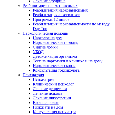
Лечение эфедрина
Реабилитация наркозависимых
Реабилитация наркозависимых
Реабилитация алкоголиков
Программа 12 шагов
Реабилитация наркозависимости по методу
Day Top
Наркологическая помощь
Нарколог на дом
Наркологическая помощь
Снятие ломки
УБОД
Детоксикация организма
Тест на наркотики в клинике и на дому
Наркологическая скорая
Консультация токсиколога
Психиатрия
Психиатрия
Клинический психолог
Лечение депрессии
Лечение психоза
Лечение шизофрении
Врач невролог
Психиатр на дом
Консультация психиатра