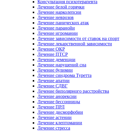
Консультация психотерапевта
Лечение белой горячки
Лечение нарколепсии
Лечение неврозов
Лечение панических атак
Лечение паранойи
Лечение игромании
Лечение зависимости от ставок на спорт
Лечение лекарственной зависимости
Лечение ОКР
Лечение ПТСР
Лечение деменции
Лечение нарушений сна
Лечение булимии
Лечение синдрома Туретта
Лечение апатии
Лечение СДВГ
Лечение биполярного расстройства
Лечение анорексии
Лечение бессонницы
Лечение ПРЛ
Лечение дисморфобии
Лечение астении
Лечение клептомании
Лечение стресса