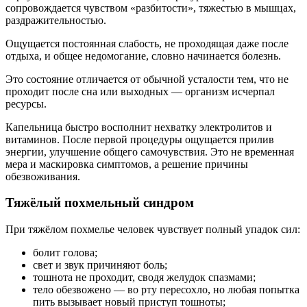
сопровождается чувством «разбитости», тяжестью в мышцах,
раздражительностью.
Ощущается постоянная слабость, не проходящая даже после
отдыха, и общее недомогание, словно начинается болезнь.
Это состояние отличается от обычной усталости тем, что не
проходит после сна или выходных — организм исчерпал
ресурсы.
Капельница быстро восполнит нехватку электролитов и
витаминов. После первой процедуры ощущается прилив
энергии, улучшение общего самочувствия. Это не временная
мера и маскировка симптомов, а решение причины
обезвоживания.
Тяжёлый похмельный синдром
При тяжёлом похмелье человек чувствует полный упадок сил:
болит голова;
свет и звук причиняют боль;
тошнота не проходит, сводя желудок спазмами;
тело обезвожено — во рту пересохло, но любая попытка
пить вызывает новый приступ тошноты;